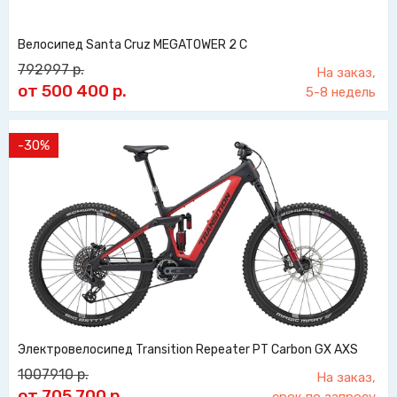
Велосипед Santa Cruz MEGATOWER 2 C
792997
р.
На заказ,
от 500 400
р.
5-8 недель
-30%
Электровелосипед Transition Repeater PT Carbon GX AXS
1007910
р.
На заказ,
от 705 700
р.