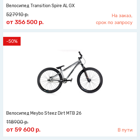
Велосипед Transition Spire AL GX
527910
р.
На заказ,
от 356 500
р.
срок по запросу
-50%
Велосипед Meybo Steez Dirt MTB 26
118900
р.
от 59 600
р.
В пути