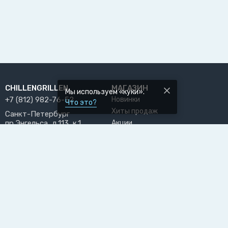
CHILLENGRILLEN
МАГАЗИН
Мы используем «куки».
+7 (812) 982-76-52
Новинки
Что это?
Хиты продаж
Санкт-Петербург
пр.Энгельса, д.113, к.1
Акции
chill@chillengrillen.ru
Бренды
ПРИНИМАЕМ К ОПЛАТЕ
РАЗДЕЛЫ САЙТА
ПОЛЬЗОВАТЕЛЬ
О нас
Личный кабинет
Блог
Избранное
Доставка и оплата