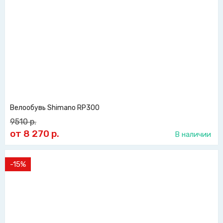
Велообувь Shimano RP300
9510
р.
от 8 270
р.
В наличии
-15%