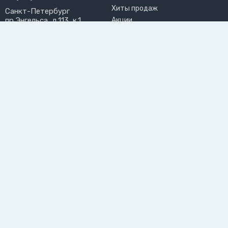
Хиты продаж
Санкт-Петербург
пр.Энгельса, д.113, к.1
Акции
chill@chillengrillen.ru
Бренды
ПРИНИМАЕМ К ОПЛАТЕ
РАЗДЕЛЫ САЙТА
ПОЛЬЗОВАТЕЛЬ
О нас
Личный кабинет
Блог
Избранное
Доставка и оплата
Возврат товара
Вакансии
Инструкции
Мастерская
Контакты
Опрос
44-ФЗ
Подпишитесь на рассылку, чтобы первыми узнавать о