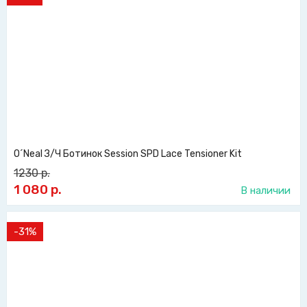
O´Neal З/Ч Ботинок Session SPD Lace Tensioner Kit
1230
р.
1 080
р.
В наличии
-31%