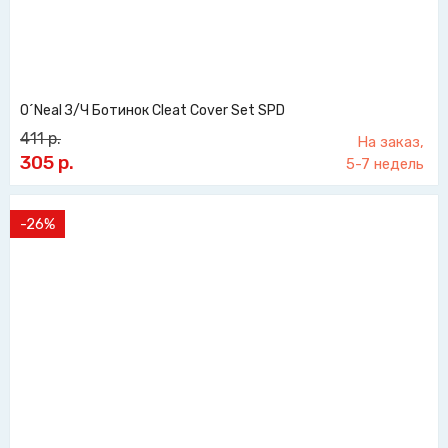
O´Neal З/Ч Ботинок Cleat Cover Set SPD
411
р.
На заказ,
305
р.
5-7 недель
-26%