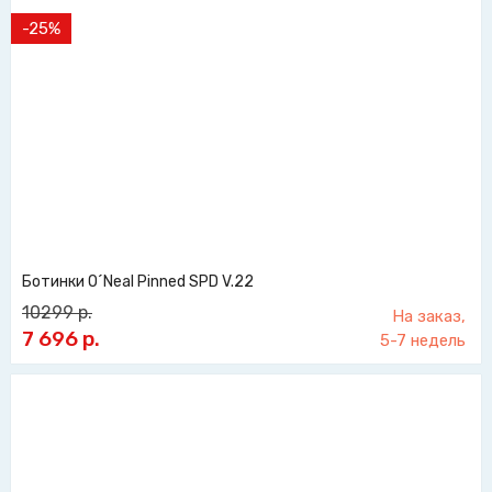
-25%
Ботинки O´Neal Pinned SPD V.22
10299
р.
На заказ,
7 696
р.
5-7 недель