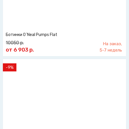
Ботинки O´Neal Pumps Flat
10050
р.
На заказ,
от 6 903
р.
5-7 недель
-9%