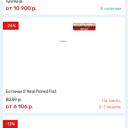
12010
р.
от 10 900
р.
В наличии
-26%
Ботинки O´Neal Pinned Flat
8239
р.
На заказ,
от 6 106
р.
5-7 недель
-13%