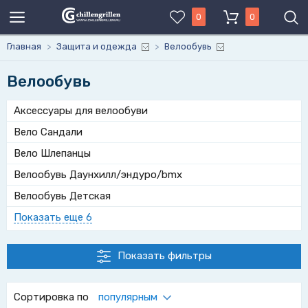
0
0
Главная
>
Защита и одежда
>
Велообувь
Велообувь
Аксессуары для велообуви
Вело Сандали
Вело Шлепанцы
Велообувь Даунхилл/эндуро/bmx
Велообувь Детская
Показать еще 6
Показать фильтры
Сортировка по
популярным