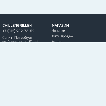
CHILLENGRILLEN
МАГАЗИН
+7 (812) 982-76-52
Новинки
Хиты продаж
Санкт-Петербург
пр.Энгельса, д.113, к.1
Акции
chill@chillengrillen.ru
Бренды
ПРИНИМАЕМ К ОПЛАТЕ
РАЗДЕЛЫ САЙТА
ПОЛЬЗОВАТЕЛЬ
О нас
Личный кабинет
Блог
Избранное
Доставка и оплата
Возврат товара
Вакансии
Инструкции