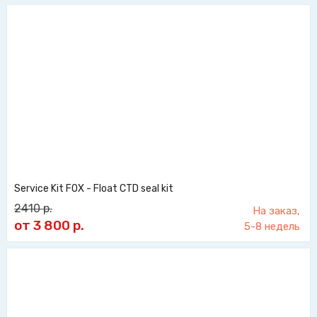
Service Kit FOX - Float CTD seal kit
2410
р.
На заказ,
от 3 800
р.
5-8 недель