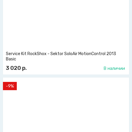
Service Kit RockShox - Sektor SoloAir MotionControl 2013
Basic
3 020
р.
В наличии
-9%