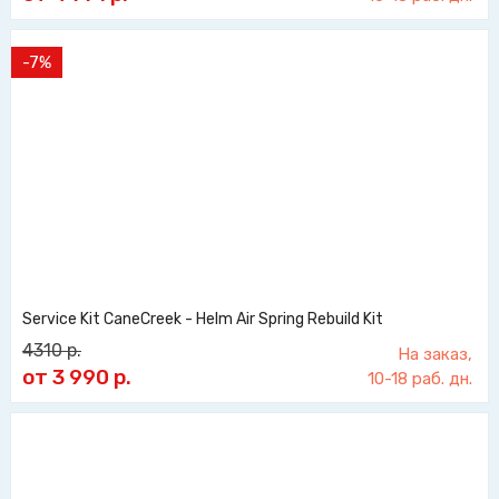
-7%
Service Kit CaneCreek - Helm Air Spring Rebuild Kit
4310
р.
На заказ,
от 3 990
р.
10-18 раб. дн.