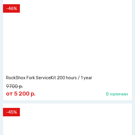
-46%
RockShox Fork ServiceKit 200 hours / 1 year
9700
р.
от 5 200
р.
В наличии
-45%