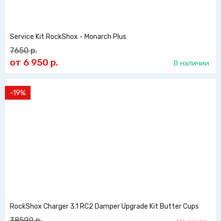
Service Kit RockShox - Monarch Plus
7650
р.
от 6 950
р.
В наличии
-19%
RockShox Charger 3.1 RC2 Damper Upgrade Kit Butter Cups
38599
р.