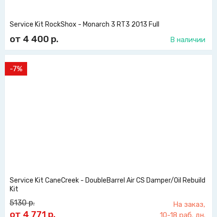
Service Kit RockShox - Monarch 3 RT3 2013 Full
от 4 400
р.
В наличии
-7%
Service Kit CaneCreek - DoubleBarrel Air CS Damper/Oil Rebuild
Kit
5130
р.
На заказ,
от 4 771
р.
10-18 раб. дн.