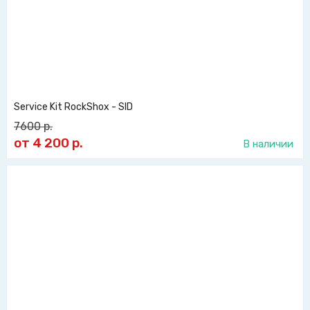
Service Kit RockShox - SID
7600
р.
от 4 200
р.
В наличии