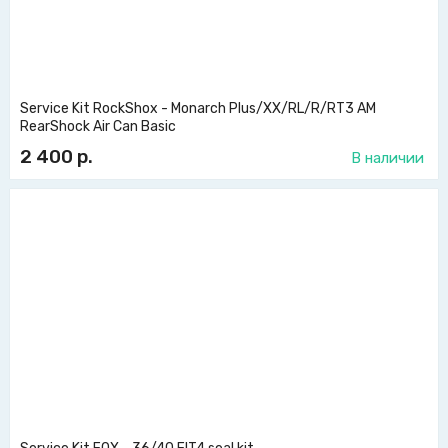
Service Kit RockShox - Monarch Plus/XX/RL/R/RT3 AM
RearShock Air Can Basic
2 400
р.
В наличии