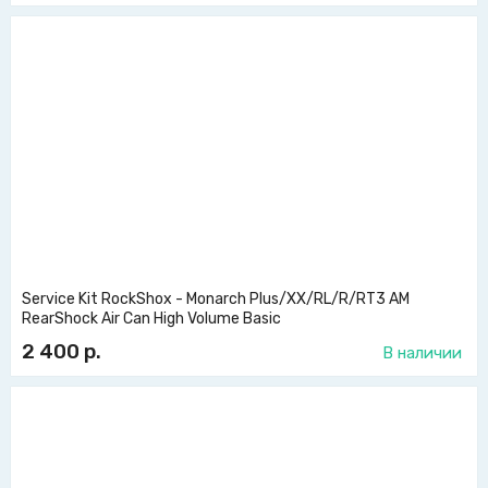
Service Kit RockShox - Monarch Plus/XX/RL/R/RT3 AM
RearShock Air Can High Volume Basic
2 400
р.
В наличии