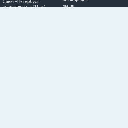
Санкт-Петербург
пр.Энгельса, д.113, к.1
Акции
chill@chillengrillen.ru
Бренды
ПРИНИМАЕМ К ОПЛАТЕ
РАЗДЕЛЫ САЙТА
ПОЛЬЗОВАТЕЛЬ
О нас
Личный кабинет
Блог
Избранное
Доставка и оплата
Возврат товара
Вакансии
Инструкции
Мастерская
Контакты
Опрос
44-ФЗ
Подпишитесь на рассылку, чтобы первыми узнавать о
новинках, акциях и спецпредложениях